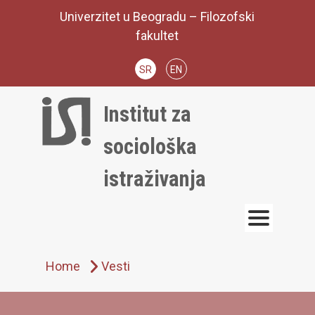
Skip
Univerzitet u Beogradu – Filozofski
to
fakultet
content
SR
EN
Institut za
sociološka
istraživanja
Home
Vesti