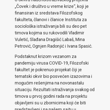
„Čovek i društvo u vreme krize“, koji je
finansiran iz sredstava Filozofskog
fakulteta, članovi i članice Instituta za
sociološka istraživanja bili su deo pet
timova kojima su rukovodili Vladimir
Vuletić, Slađana Dragišić Labaš, Mina
Petrović, Ognjen Radonjić i Ivana Spasić.
Podstaknut krizom vezanom za
pandemiju virusa COVID-19, Filozofski
fakultet je pokrenuo projekat čiji je
tematski okvir bio posvećen izazovima i
mogućim rešenjima na novonastalu
situaciju. Rezultati istraživanja svakog od
timova u prvoj godini rada na projektu
objavljeni su u zbornicima koji će biti
predstavljeni i na našem sajtu u