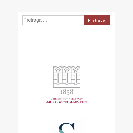
Search
for: