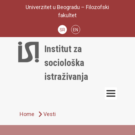
Skip
Univerzitet u Beogradu – Filozofski
to
fakultet
content
SR
EN
Institut za
sociološka
istraživanja
Home
Vesti