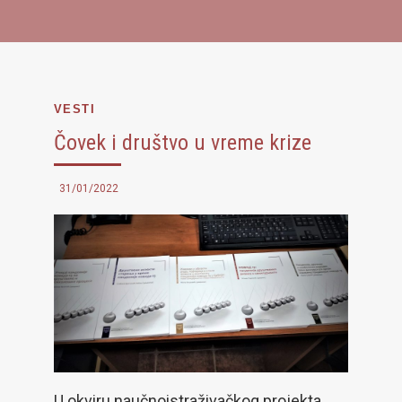
VESTI
Čovek i društvo u vreme krize
31/01/2022
U okviru naučnoistraživačkog projekta