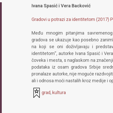
Ivana Spasić i Vera Backović
Gradovi u potrazi za identitetom (2017) 
Među mnogim pitanjima savremenog ur
gradova se ukazuje kao posebno zaniml
na koji se oni doživljavaju i predstav
identitetom“, autorke Ivana Spasić i Ver
čoveka i mesta, s naglaskom na značenjim
podataka iz osam gradova Srbije srednje
pronalaze autorke, nije moguće razdvojiti
ali i odnosa moći nastalih kroz medije i 
grad
,
kultura