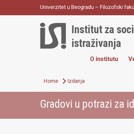
Skip
Univerzitet u Beogradu – Filozofski faku
to
content
Institut za soc
istraživanja
O institutu
Ve
Home
Izdanja
Gradovi u potrazi za i