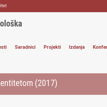
ltet
iološka
sti
Saradnici
Projekti
Izdanja
Konfer
dentitetom (2017)