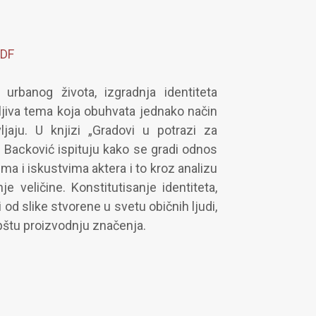
PDF
banog života, izgradnja identiteta
jiva tema koja obuhvata jednako način
ljaju. U knjizi „Gradovi u potrazi za
a Backović ispituju kako se gradi odnos
a i iskustvima aktera i to kroz analizu
 veličine. Konstitutisanje identiteta,
 od slike stvorene u svetu običnih ljudi,
opštu proizvodnju značenja.