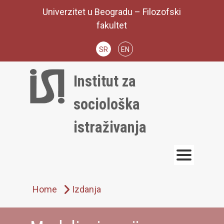
Skip
Univerzitet u Beogradu – Filozofski
to
fakultet
content
SR
EN
Institut za
sociološka
istraživanja
Home
Izdanja