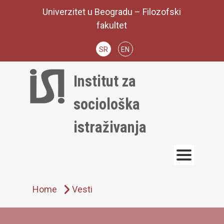
Skip
Univerzitet u Beogradu – Filozofski
to
fakultet
content
SR
EN
Institut za
sociološka
istraživanja
Home
Vesti