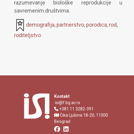
razumevanje biološke reprodukcije u
savremenim društvima.
demografija
,
partnerstvo
,
porodica
,
rod
,
roditeljstvo
Kontakt
isi@f.bg.ac.rs
+381 11 3282-391
Čika Ljubina 18-20, 11000
Beograd