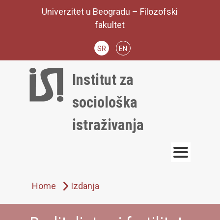
Skip
Univerzitet u Beogradu – Filozofski
to
fakultet
content
SR
EN
Institut za
sociološka
istraživanja
Home
Izdanja