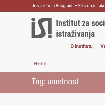
Skip
Univerzitet u Beogradu – Filozofski faku
to
content
Institut za soc
istraživanja
O institutu
Ve
Home
Tag:
umetnost