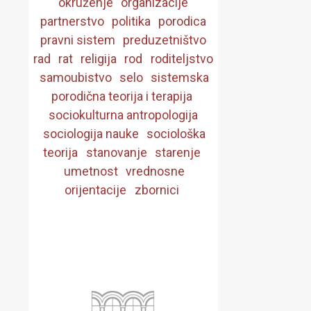
okruženje
organizacije
partnerstvo
politika
porodica
pravni sistem
preduzetništvo
rad
rat
religija
rod
roditeljstvo
samoubistvo
selo
sistemska
porodična teorija i terapija
sociokulturna antropologija
sociologija nauke
sociološka
teorija
stanovanje
starenje
umetnost
vrednosne
orijentacije
zbornici