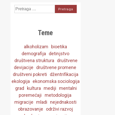
Search
for:
Teme
alkoholizam
bioetika
demografija
detinjstvo
društvena struktura
društvene
devijacije
društvene promene
društveni pokreti
džentrifikacija
ekologija
ekonomska sociologija
grad
kultura
mediji
mentalni
poremećaji
metodologija
migracije
mladi
nejednakosti
obrazovanje
održivi razvoj