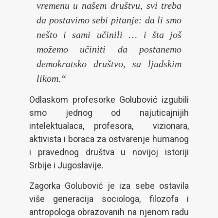
vremenu u našem društvu, svi treba
da postavimo sebi pitanje: da li smo
nešto i sami učinili … i šta još
možemo učiniti da postanemo
demokratsko društvo, sa ljudskim
likom.“
Odlaskom profesorke Golubović izgubili
smo jednog od najuticajnijih
intelektualaca, profesora, vizionara,
aktivista i boraca za ostvarenje humanog
i pravednog društva u novijoj istoriji
Srbije i Jugoslavije.
Zagorka Golubović je iza sebe ostavila
više generacija sociologa, filozofa i
antropologa obrazovanih na njenom radu