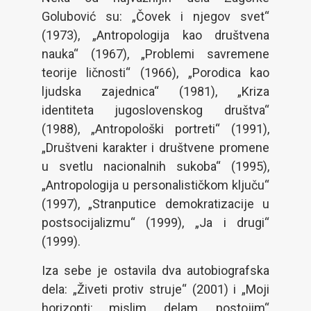
Golubović su: „Čovek i njegov svet“
(1973), „Antropologija kao društvena
nauka“ (1967), „Problemi savremene
teorije ličnosti“ (1966), „Porodica kao
ljudska zajednica“ (1981), „Kriza
identiteta jugoslovenskog društva“
(1988), „Antropološki portreti“ (1991),
„Društveni karakter i društvene promene
u svetlu nacionalnih sukoba“ (1995),
„Antropologija u personalističkom ključu“
(1997), „Stranputice demokratizacije u
postsocijalizmu“ (1999), „Ja i drugi“
(1999).
Iza sebe je ostavila dva autobiografska
dela: „Živeti protiv struje“ (2001) i „Moji
horizonti: mislim, delam, postojim“