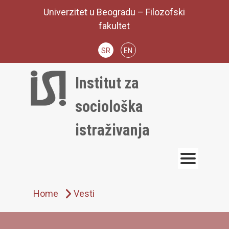
Skip
Univerzitet u Beogradu – Filozofski
to
fakultet
content
SR
EN
Institut za
sociološka
istraživanja
Home
Vesti