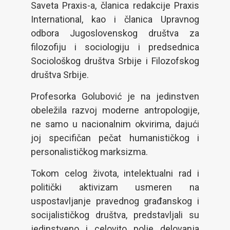
Saveta Praxis-a, članica redakcije Praxis
International, kao i članica Upravnog
odbora Jugoslovenskog društva za
filozofiju i sociologiju i predsednica
Sociološkog društva Srbije i Filozofskog
društva Srbije.
Profesorka Golubović je na jedinstven
obeležila razvoj moderne antropologije,
ne samo u nacionalnim okvirima, dajući
joj specifičan pečat humanističkog i
personalističkog marksizma.
Tokom celog života, intelektualni rad i
politički aktivizam usmeren na
uspostavljanje pravednog građanskog i
socijalističkog društva, predstavljali su
jedinstveno i celovito polje delovanja