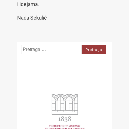
i idejama.
Nada Sekulić
Search
for: