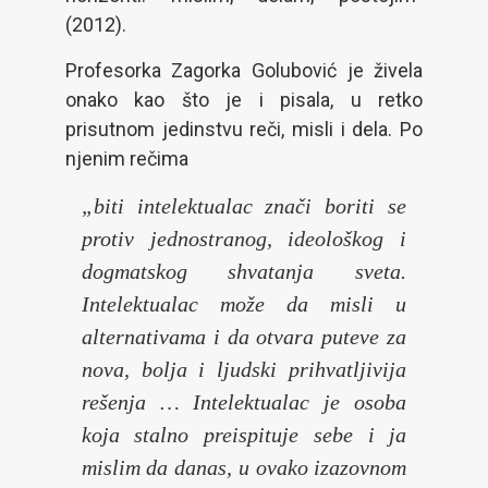
(2012).
Profesorka Zagorka Golubović je živela
onako kao što je i pisala, u retko
prisutnom jedinstvu reči, misli i dela. Po
njenim rečima
„biti intelektualac znači boriti se
protiv jednostranog, ideološkog i
dogmatskog shvatanja sveta.
Intelektualac može da misli u
alternativama i da otvara puteve za
nova, bolja i ljudski prihvatljivija
rešenja … Intelektualac je osoba
koja stalno preispituje sebe i ja
mislim da danas, u ovako izazovnom