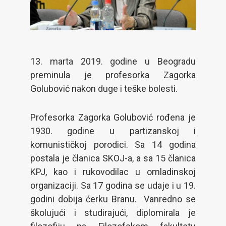
13. marta 2019. godine u Beogradu
preminula je profesorka Zagorka
Golubović nakon duge i teške bolesti.
Profesorka Zagorka Golubović rođena je
1930. godine u partizanskoj i
komunističkoj porodici. Sa 14 godina
postala je članica SKOJ-a, a sa 15 članica
KPJ, kao i rukovodilac u omladinskoj
organizaciji. Sa 17 godina se udaje i u 19.
godini dobija ćerku Branu. Vanredno se
školujući i studirajući, diplomirala je