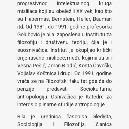
progresivnog intelektualnog kruga
mislilaca koji su obeležili XX vek, kao što
su Habermas, Bernstein, Heller, Bauman
itd. Od 1981. do 1991. godine profesorka
Golubović je bila zaposlena u Institutu za
filozofiju i društvenu teoriju, čija je i
suosnivačica. Institut je okupljao kritički
orijentisane mislioce, među kojima su bili
Vesna Pešić, Zoran Đinđić, Kosta Čavoški,
Vojislav Koštnica i drugi. Od 1991. godine
vraća se na Filozofski fakultet gde će do
penzije predavati Sociokulturnu
antropologiju. Osnivačica je Katedre za
interdsiciplinarne studije antropologije.
Bila je urednica časopisa Gledišta,
Sociologija i Filozofija, članica