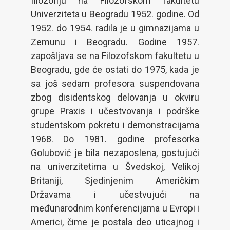
filozofiju na Filozofskom fakultetu
Univerziteta u Beogradu 1952. godine. Od
1952. do 1954. radila je u gimnazijama u
Zemunu i Beogradu. Godine 1957.
zapošljava se na Filozofskom fakultetu u
Beogradu, gde će ostati do 1975, kada je
sa još sedam profesora suspendovana
zbog disidentskog delovanja u okviru
grupe Praxis i učestvovanja i podrške
studentskom pokretu i demonstracijama
1968. Do 1981. godine profesorka
Golubović je bila nezaposlena, gostujući
na univerzitetima u Švedskoj, Velikoj
Britaniji, Sjedinjenim Američkim
Državama i učestvujući na
međunarodnim konferencijama u Evropi i
Americi, čime je postala deo uticajnog i