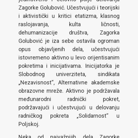
Zagorke Golubović. Učestvujući i teorijski
i aktivistički u kritici etatizma, klasnog
raslojavanja, kulta ličnosti,
dehumanizacije društva, Zagorka
Golubović je iza sebe ostavila ogroman
opus objavljenih dela, učestvujući
istovremeno aktivno u levo orijentisanim
pokretima i inicijativama. Inicijatorka je
Slobodnog univerziteta, sindikata
„Nezavisnost“, Alternativne akademske
obrazovne mreže. Aktivno je podržavala
međunarodni radnički pokret,
podržavajući i učestvujući u delovanju
radničkog pokreta „Solidarnost“ u
Poljskoj.
Neka od najvažnijih dela Zagorke