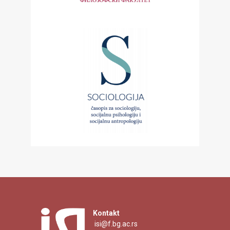
Kontakt
isi@f.bg.ac.rs