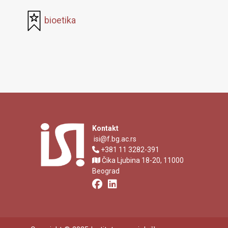
bioetika
Kontakt
isi@f.bg.ac.rs
+381 11 3282-391
Čika Ljubina 18-20, 11000
Beograd