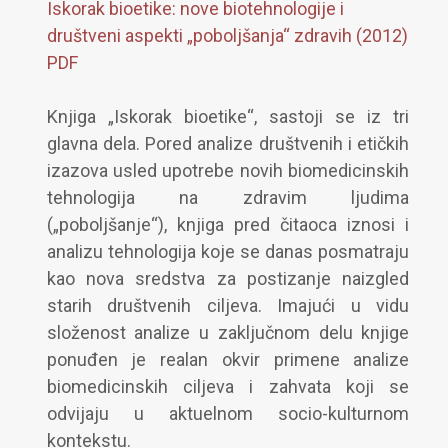
Iskorak bioetike: nove biotehnologije i
društveni aspekti „poboljšanja“ zdravih (2012)
PDF
Knjiga „Iskorak bioetike“, sastoji se iz tri
glavna dela. Pored analize društvenih i etičkih
izazova usled upotrebe novih biomedicinskih
tehnologija na zdravim ljudima
(„poboljšanje“), knjiga pred čitaoca iznosi i
analizu tehnologija koje se danas posmatraju
kao nova sredstva za postizanje naizgled
starih društvenih ciljeva. Imajući u vidu
složenost analize u zaključnom delu knjige
ponuđen je realan okvir primene analize
biomedicinskih ciljeva i zahvata koji se
odvijaju u aktuelnom socio-kulturnom
kontekstu.