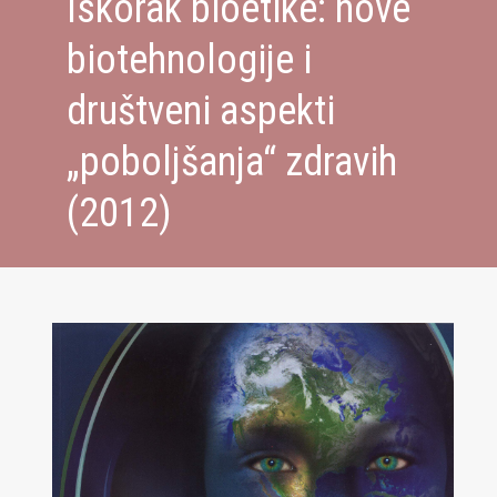
Iskorak bioetike: nove
biotehnologije i
društveni aspekti
„poboljšanja“ zdravih
(2012)