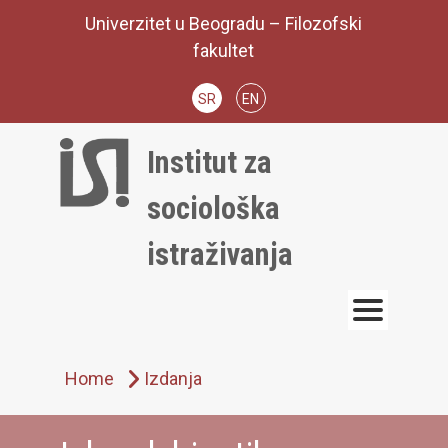
Skip
Univerzitet u Beogradu – Filozofski
to
fakultet
content
SR
EN
Institut za
sociološka
istraživanja
Home
Izdanja