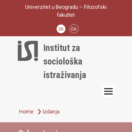
Skip
Univerzitet u Beogradu – Filozofski
to
fakultet
content
SR
EN
Institut za
sociološka
istraživanja
Home
Izdanja