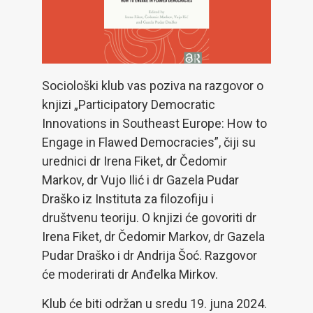
Sociološki klub vas poziva na razgovor o
knjizi „Participatory Democratic
Innovations in Southeast Europe: How to
Engage in Flawed Democracies”, čiji su
urednici dr Irena Fiket, dr Čedomir
Markov, dr Vujo Ilić i dr Gazela Pudar
Draško iz Instituta za filozofiju i
društvenu teoriju. O knjizi će govoriti dr
Irena Fiket, dr Čedomir Markov, dr Gazela
Pudar Draško i dr Andrija Šoć. Razgovor
će moderirati dr Anđelka Mirkov.
Klub će biti održan u sredu 19. juna 2024.