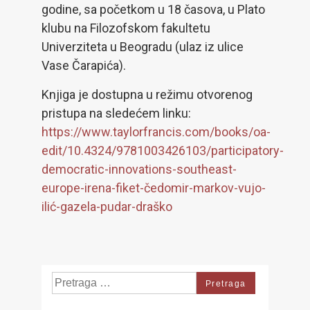
godine, sa početkom u 18 časova, u Plato
klubu na Filozofskom fakultetu
Univerziteta u Beogradu (ulaz iz ulice
Vase Čarapića).
Knjiga je dostupna u režimu otvorenog
pristupa na sledećem linku:
https://www.taylorfrancis.com/books/oa-
edit/10.4324/9781003426103/participatory-
democratic-innovations-southeast-
europe-irena-fiket-čedomir-markov-vujo-
ilić-gazela-pudar-draško
Search
for: