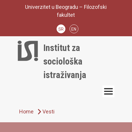
Skip
Univerzitet u Beogradu – Filozofski
to
fakultet
content
SR
EN
Institut za
sociološka
istraživanja
Home
Vesti