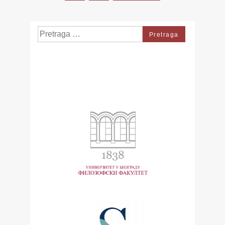
pagination
Search
for: