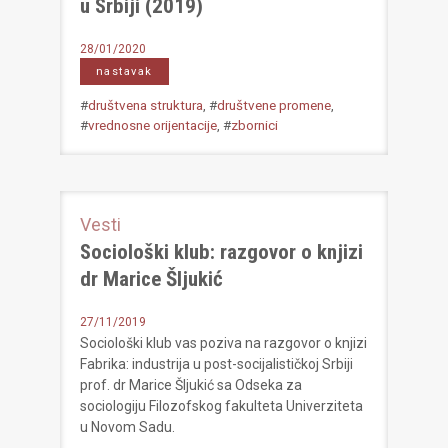
u Srbiji (2019)
28/01/2020
nastavak
#
društvena struktura
, #
društvene promene
,
#
vrednosne orijentacije
, #
zbornici
Vesti
Sociološki klub: razgovor o knjizi
dr Marice Šljukić
27/11/2019
Sociološki klub vas poziva na razgovor o knjizi
Fabrika: industrija u post-socijalističkoj Srbiji
prof. dr Marice Šljukić sa Odseka za
sociologiju Filozofskog fakulteta Univerziteta
u Novom Sadu.