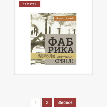
nastavak
Posts
1
2
Sledeće