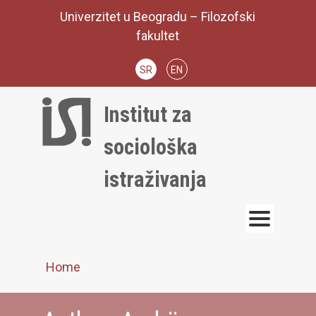
Skip
Univerzitet u Beogradu – Filozofski
to
fakultet
content
SR
EN
Institut za
sociološka
istraživanja
Home