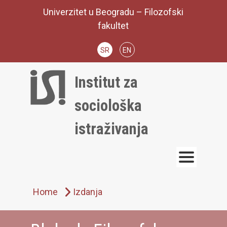
Skip
Univerzitet u Beogradu – Filozofski
to
fakultet
content
SR
EN
Institut za
sociološka
istraživanja
Home
Izdanja