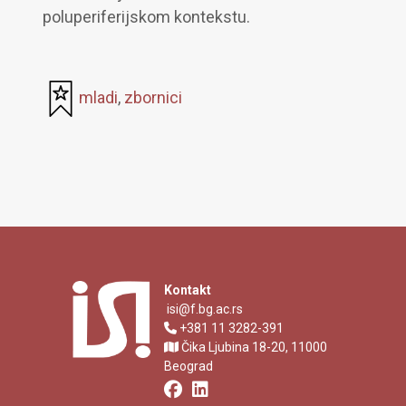
poluperiferijskom kontekstu.
mladi
,
zbornici
Kontakt
isi@f.bg.ac.rs
+381 11 3282-391
Čika Ljubina 18-20, 11000
Beograd